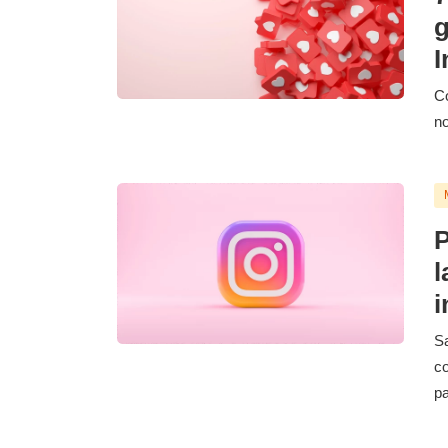
g
I
Co
no
P
l
i
Sa
c
pa