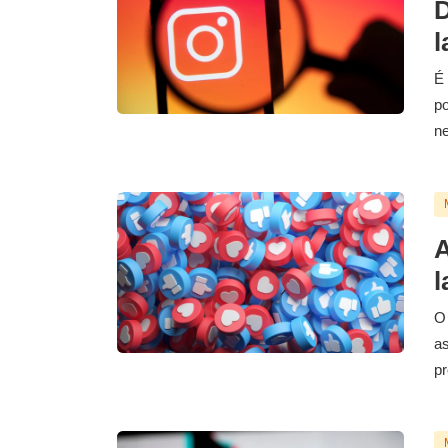
D
l
É 
po
ne
A
l
O 
as
pr