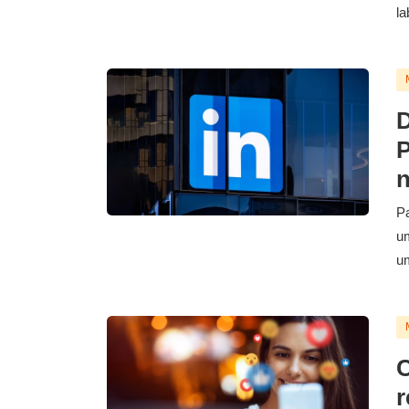
la
D
P
n
Pa
um
um
C
r