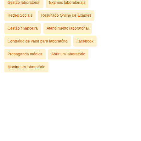
Gestão laboratorial
Exames laboratoriais
Redes Sociais
Resultado Online de Exames
Gestão financeira
Atendimento laboratorial
Conteúdo de valor para laboratório
Facebook
Propaganda médica
Abrir um laboratório
Montar um laboratório