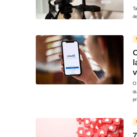
Ta
de
C
l
v
O 
qu
pr
7