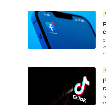
P
c
O 
ex
vo
P
c
Pa
se