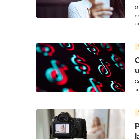
O 
re
ex
C
u
Co
am
P
l