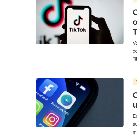
C
o
T
Vo
co
Ti
C
u
En
su
ma