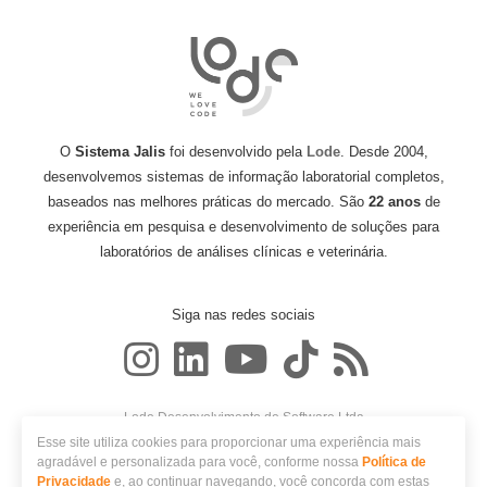
O
Sistema Jalis
foi desenvolvido pela
Lode
. Desde 2004,
desenvolvemos sistemas de informação laboratorial completos,
baseados nas melhores práticas do mercado. São
22 anos
de
experiência em pesquisa e desenvolvimento de soluções para
laboratórios de análises clínicas e veterinária.
Siga nas redes sociais
Lode Desenvolvimento de Software Ltda
CNPJ: 06.986.648/0001-65
Esse site utiliza cookies para proporcionar uma experiência mais
Avenida Nóbrega, 548
agradável e personalizada para você, conforme nossa
Política de
CEP 87014-180 - Maringá, PR
Privacidade
e, ao continuar navegando, você concorda com estas