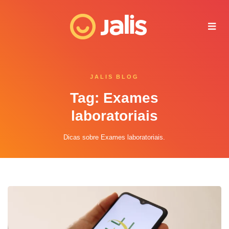
Juliana - Jalis
Online agora
JALIS BLOG
Tag: Exames
laboratoriais
Dicas sobre Exames laboratoriais.