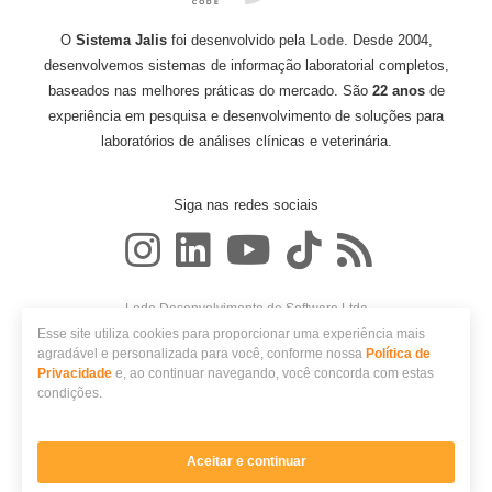
O
Sistema Jalis
foi desenvolvido pela
Lode
. Desde 2004,
desenvolvemos sistemas de informação laboratorial completos,
baseados nas melhores práticas do mercado. São
22 anos
de
experiência em pesquisa e desenvolvimento de soluções para
laboratórios de análises clínicas e veterinária.
Siga nas redes sociais
Lode Desenvolvimento de Software Ltda
CNPJ: 06.986.648/0001-65
Esse site utiliza cookies para proporcionar uma experiência mais
Avenida Nóbrega, 548
agradável e personalizada para você, conforme nossa
Política de
CEP 87014-180 - Maringá, PR
Privacidade
e, ao continuar navegando, você concorda com estas
condições.
Vamos Agendar sua
© 2026 Lode. Todos os direitos reservados.
Demonstração Gratuita
do
Política de privacidade
Sistema?
Perguntas frequentes
Aceitar e continuar