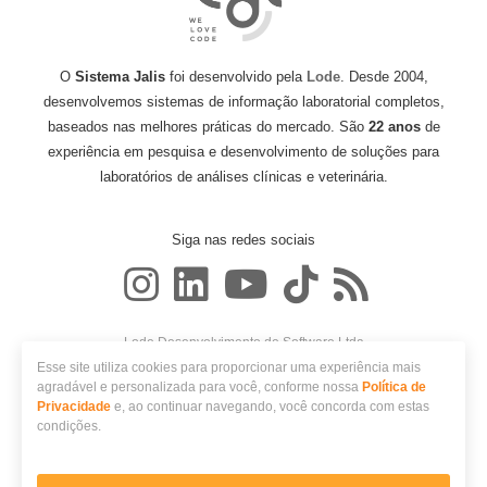
O
Sistema Jalis
foi desenvolvido pela
Lode
. Desde 2004,
desenvolvemos sistemas de informação laboratorial completos,
baseados nas melhores práticas do mercado. São
22 anos
de
experiência em pesquisa e desenvolvimento de soluções para
laboratórios de análises clínicas e veterinária.
Siga nas redes sociais
Lode Desenvolvimento de Software Ltda
CNPJ: 06.986.648/0001-65
Esse site utiliza cookies para proporcionar uma experiência mais
Avenida Nóbrega, 548
agradável e personalizada para você, conforme nossa
Política de
CEP 87014-180 - Maringá, PR
Privacidade
e, ao continuar navegando, você concorda com estas
condições.
Vamos Agendar sua
© 2026 Lode. Todos os direitos reservados.
Demonstração Gratuita
do
Política de privacidade
Sistema?
Perguntas frequentes