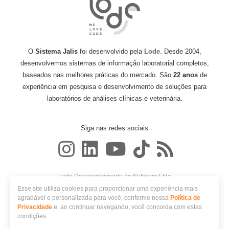
O
Sistema Jalis
foi desenvolvido pela
Lode
. Desde 2004,
desenvolvemos sistemas de informação laboratorial completos,
baseados nas melhores práticas do mercado. São
22 anos
de
experiência em pesquisa e desenvolvimento de soluções para
laboratórios de análises clínicas e veterinária.
Siga nas redes sociais
Lode Desenvolvimento de Software Ltda
CNPJ: 06.986.648/0001-65
Esse site utiliza cookies para proporcionar uma experiência mais
Avenida Nóbrega, 548
agradável e personalizada para você, conforme nossa
Política de
CEP 87014-180 - Maringá, PR
Privacidade
e, ao continuar navegando, você concorda com estas
condições.
Vamos Agendar sua
© 2026 Lode. Todos os direitos reservados.