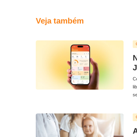
Veja também
N
J
Co
li
se
A