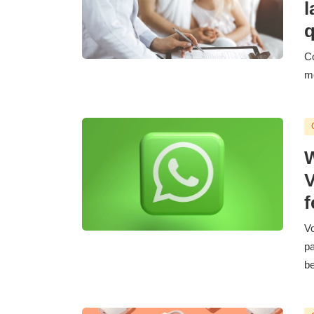
l
q
Co
me
W
V
f
Vo
pa
be