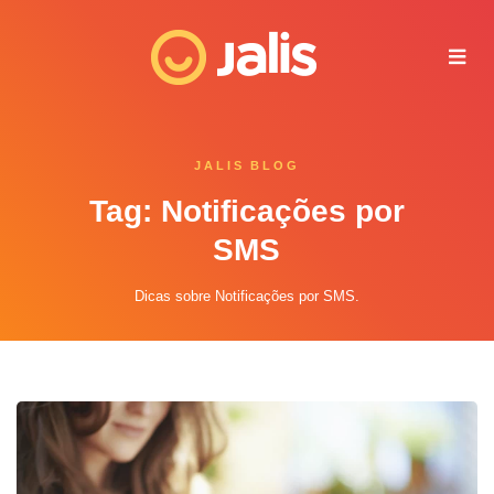
Juliana - Jalis
Online agora
JALIS BLOG
Tag: Notificações por
SMS
Dicas sobre Notificações por SMS.