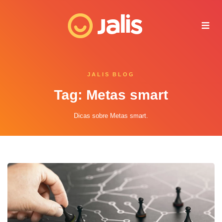
Juliana - Jalis
Online agora
JALIS BLOG
Tag: Metas smart
Dicas sobre Metas smart.