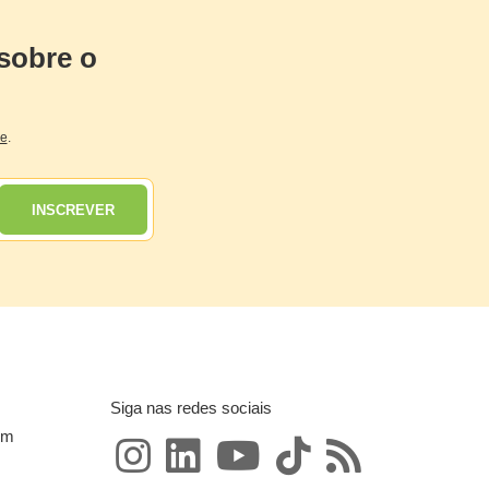
sobre o
Juliana - Jalis
de
.
Online agora
INSCREVER
Siga nas redes sociais
em