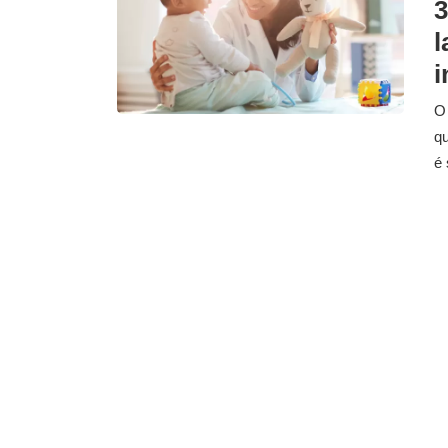
3
l
i
O 
qu
é 