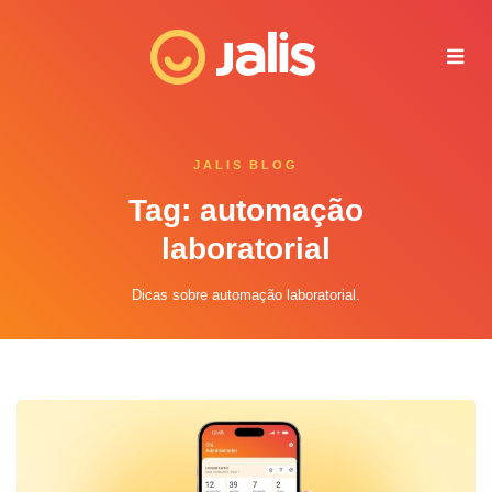
Juliana - Jalis
Online agora
JALIS BLOG
Tag: automação
laboratorial
Dicas sobre automação laboratorial.