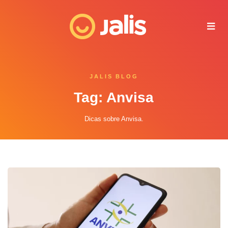
Juliana - Jalis
Online agora
JALIS BLOG
Tag: Anvisa
Dicas sobre Anvisa.