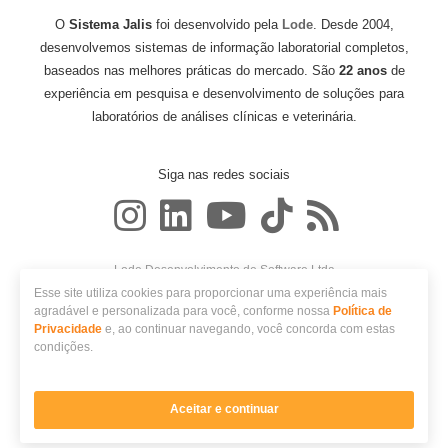
O
Sistema Jalis
foi desenvolvido pela
Lode
. Desde 2004,
desenvolvemos sistemas de informação laboratorial completos,
baseados nas melhores práticas do mercado. São
22 anos
de
experiência em pesquisa e desenvolvimento de soluções para
laboratórios de análises clínicas e veterinária.
Siga nas redes sociais
Lode Desenvolvimento de Software Ltda
CNPJ: 06.986.648/0001-65
Esse site utiliza cookies para proporcionar uma experiência mais
Avenida Nóbrega, 548
agradável e personalizada para você, conforme nossa
Política de
CEP 87014-180 - Maringá, PR
Privacidade
e, ao continuar navegando, você concorda com estas
condições.
Vamos Agendar sua
© 2026 Lode. Todos os direitos reservados.
Política de privacidade
Demonstração Gratuita
do
Sistema?
Perguntas frequentes
Aceitar e continuar